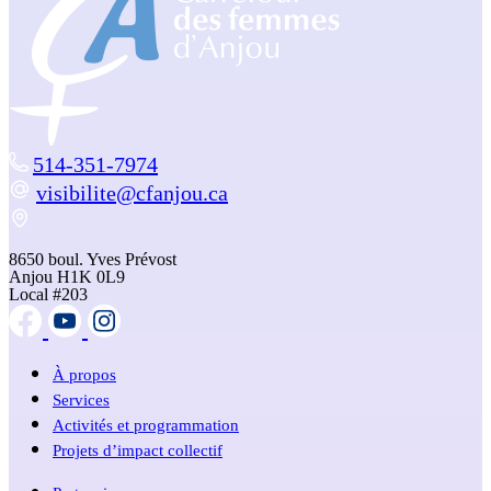
514-351-7974
visibilite@cfanjou.ca
8650 boul. Yves Prévost
Anjou H1K 0L9
Local #203
À propos
Services
Activités et programmation
Projets d’impact collectif