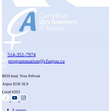
514-351-7974
programmation@cfanjou.ca
8650 boul. Yves Prévost
Anjou H1K 0L9
Local #203
À propos