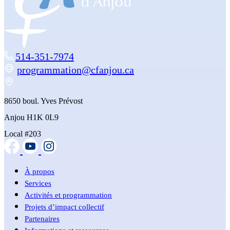
514-351-7974
programmation@cfanjou.ca
8650 boul. Yves Prévost
Anjou H1K 0L9
Local #203
À propos
Services
Activités et programmation
Projets d’impact collectif
Partenaires