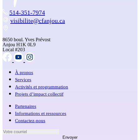
514-351-7974
visibilite@cfanjou.ca
8650 boul. Yves Prévost
Anjou H1K 0L9
Local #203
À propos
Services
Activités et programmation
Projets d’impact collectif
Partenaires
Informations et ressources
Contactez-nous
Envoyer