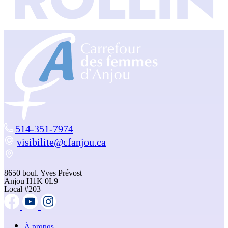
514-351-7974
visibilite@cfanjou.ca
8650 boul. Yves Prévost
Anjou H1K 0L9
Local #203
À propos