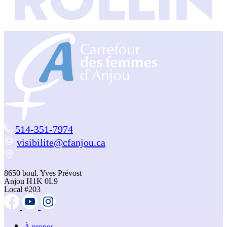
514-351-7974
visibilite@cfanjou.ca
8650 boul. Yves Prévost
Anjou H1K 0L9
Local #203
À propos