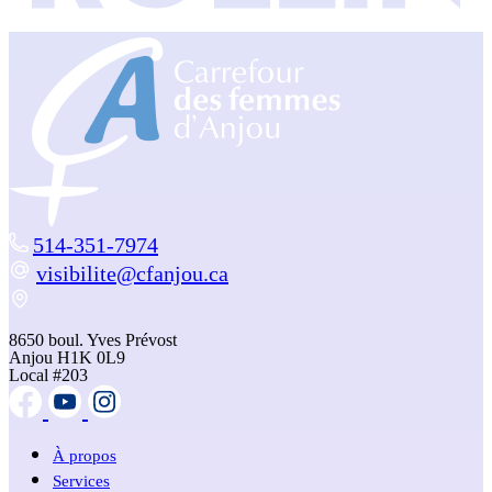
514-351-7974
visibilite@cfanjou.ca
8650 boul. Yves Prévost
Anjou H1K 0L9
Local #203
À propos
Services