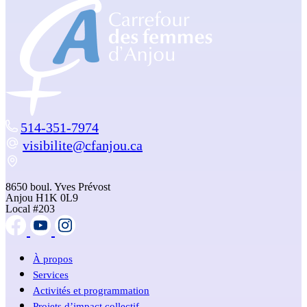
514-351-7974
visibilite@cfanjou.ca
8650 boul. Yves Prévost
Anjou H1K 0L9
Local #203
À propos
Services
Activités et programmation
Projets d’impact collectif