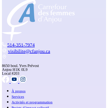
514-351-7974
visibilite@cfanjou.ca
8650 boul. Yves Prévost
Anjou H1K 0L9
Local #203
À propos
Services
Activités et programmation
Projets d’impact collectif